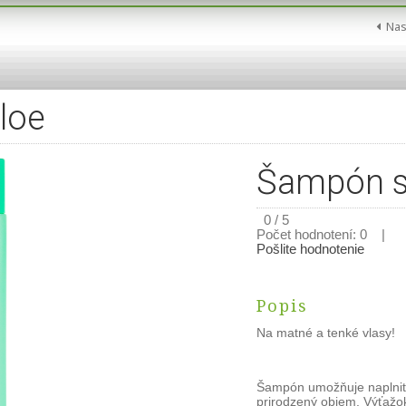
Nas
loe
Šampón s
0 / 5
Počet hodnotení: 0 |
Pošlite hodnotenie
Popis
Na matné a tenké vlasy!
Šampón umožňuje naplniť v
prirodzený objem. Výťažok