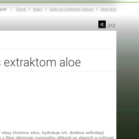
päť
⋮
/
/
/
Úvod
Vlasy
Sady na ošetrenie vlasov
Aloe Rich
2/2
 extraktom aloe
lasy životnou silou, hydratuje ich, dodáva veľkolepý
 z Aloe obnovuje rovnováhu vlhkosti vo vlasoch a vyživuje