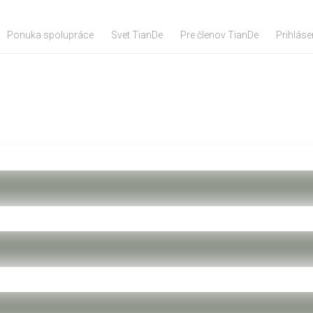
Ponuka spolupráce
Svet TianDe
Pre členov TianDe
Prihláse