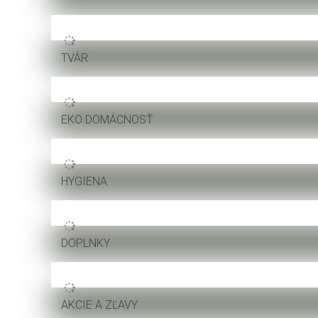
TVÁR
EKO DOMÁCNOSŤ
HYGIENA
DOPLNKY
AKCIE A ZĽAVY