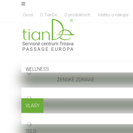
Úvod
O TianDe
O produktoch
Všetko o nákupe
WELLNESS
ŽENSKÉ ZDRAVIE
VLASY
TELO