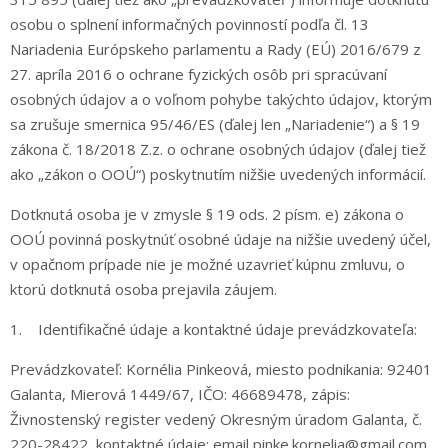
osobu o splnení informačných povinností podľa čl. 13
Nariadenia Európskeho parlamentu a Rady (EÚ) 2016/679 z
27. apríla 2016 o ochrane fyzických osôb pri spracúvaní
osobných údajov a o voľnom pohybe takýchto údajov, ktorým
sa zrušuje smernica 95/46/ES (ďalej len „Nariadenie“) a § 19
zákona č. 18/2018 Z.z. o ochrane osobných údajov (ďalej tiež
ako „zákon o OOÚ“) poskytnutím nižšie uvedených informácií.
Dotknutá osoba je v zmysle § 19 ods. 2 písm. e) zákona o
OOÚ povinná poskytnúť osobné údaje na nižšie uvedený účel,
v opačnom prípade nie je možné uzavrieť kúpnu zmluvu, o
ktorú dotknutá osoba prejavila záujem.
1. Identifikačné údaje a kontaktné údaje prevádzkovateľa:
Prevádzkovateľ: Kornélia Pinkeová, miesto podnikania: 92401
Galanta, Mierová 1449/67, IČO: 46689478, zápis:
Živnostenský register vedený Okresným úradom Galanta, č.
220-28422, kontaktné údaje: email pinke.kornelia@gmail.com,