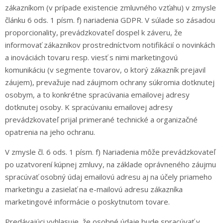
zákazníkom (v prípade existencie zmluvného vzťahu) v zmysle
článku 6 ods. 1 písm. f) nariadenia GDPR. V súlade so zásadou
proporcionality, prevádzkovateľ dospel k záveru, že
informovať zákazníkov prostredníctvom notifikácií o novinkách
a inováciách tovaru resp. viesť s nimi marketingovú
komunikáciu (v segmente tovarov, o ktorý zákazník prejavil
záujem), prevažuje nad záujmom ochrany súkromia dotknutej
osobym, a to konkrétne spracúvania emailovej adresy
dotknutej osoby. K spracúvaniu emailovej adresy
prevádzkovateľ prijal primerané technické a organizačné
opatrenia na jeho ochranu.
V zmysle čl. 6 ods. 1 písm. f) Nariadenia môže prevádzkovateľ
po uzatvorení kúpnej zmluvy, na základe oprávneného záujmu
spracúvať osobný údaj emailovú adresu aj na účely priameho
marketingu a zasielať na e-mailovú adresu zákazníka
marketingové informácie o poskytnutom tovare.
Predávajúci vyhlasuje, že osobné údaje bude spracúvať v