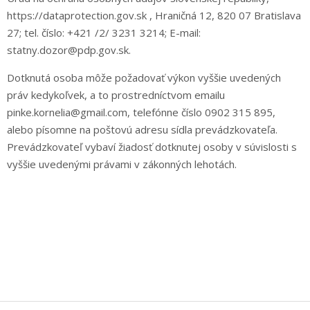
https://dataprotection.gov.sk , Hraničná 12, 820 07 Bratislava
27; tel. číslo: +421 /2/ 3231 3214; E-mail:
statny.dozor@pdp.gov.sk.
Dotknutá osoba môže požadovať výkon vyššie uvedených
práv kedykoľvek, a to prostredníctvom emailu
pinke.kornelia@gmail.com, telefónne číslo 0902 315 895,
alebo písomne na poštovú adresu sídla prevádzkovateľa.
Prevádzkovateľ vybaví žiadosť dotknutej osoby v súvislosti s
vyššie uvedenými právami v zákonných lehotách.