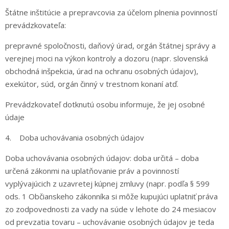
Štátne inštitúcie a prepravcovia za účelom plnenia povinností
prevádzkovateľa:
prepravné spoločnosti, daňový úrad, orgán štátnej správy a
verejnej moci na výkon kontroly a dozoru (napr. slovenská
obchodná inšpekcia, úrad na ochranu osobných údajov),
exekútor, súd, orgán činný v trestnom konaní atď.
Prevádzkovateľ dotknutú osobu informuje, že jej osobné
údaje
4. Doba uchovávania osobných údajov
Doba uchovávania osobných údajov: doba určitá – doba
určená zákonmi na uplatňovanie práv a povinností
vyplývajúcich z uzavretej kúpnej zmluvy (napr. podľa § 599
ods. 1 Občianskeho zákonníka si môže kupujúci uplatniť práva
zo zodpovednosti za vady na súde v lehote do 24 mesiacov
od prevzatia tovaru – uchovávanie osobných údajov je teda