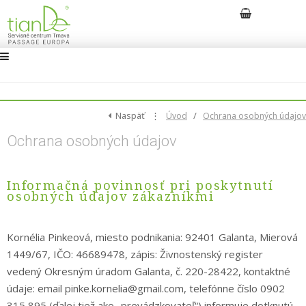
Naspäť
⋮
/
Úvod
Ochrana osobných údajov
Ochrana osobných údajov
Informačná povinnosť pri poskytnutí
osobných údajov zákazníkmi
Kornélia Pinkeová, miesto podnikania: 92401 Galanta, Mierová
1449/67, IČO: 46689478, zápis: Živnostenský register
vedený Okresným úradom Galanta, č. 220-28422, kontaktné
údaje: email pinke.kornelia@gmail.com, telefónne číslo 0902
315 895 (ďalej tiež ako „prevádzkovateľ“) informuje dotknutú