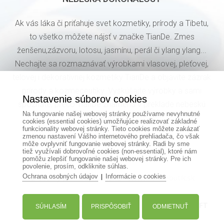
Ak vás láka či priťahuje svet kozmetiky, prírody a Tibetu,
to všetko môžete nájsť v značke TianDe. Zmes
ženšenu,zázvoru, lotosu, jasmínu, perál či ylang ylang...
Nechajte sa rozmaznávať výrobkami vlasovej, pleťovej,
telovej i dekoratívnej kozmetiky TianDe a objavíte zázrak
prírody a kozmeceutiky. Vyskúšajte výrobky a sami
Nastavenie súborov cookies
spoznáte, prečo TianDe znamená v preklade nebeskú
Na fungovanie našej webovej stránky používame nevyhnutné
dokonalosť.
cookies (essential cookies) umožňujúce realizovať základné
funkcionality webovej stránky. Tieto cookies môžete zakázať
ĎALEJ
zmenou nastavení Vášho internetového prehliadača, čo však
môže ovplyvniť fungovanie webovej stránky. Radi by sme
tiež využívali dobrovoľné cookies (non-essential), ktoré nám
pomôžu zlepšiť fungovanie našej webovej stránky. Pre ich
povolenie, prosím, odkliknite súhlas.
Ochrana osobných údajov
© Všetky práva vyhradené - www.tiandebutik.sk
Informácie o cookies
|
Tvorba web stránok
SÚHLASÍM
PRISPÔSOBIŤ
ODMIETNUŤ