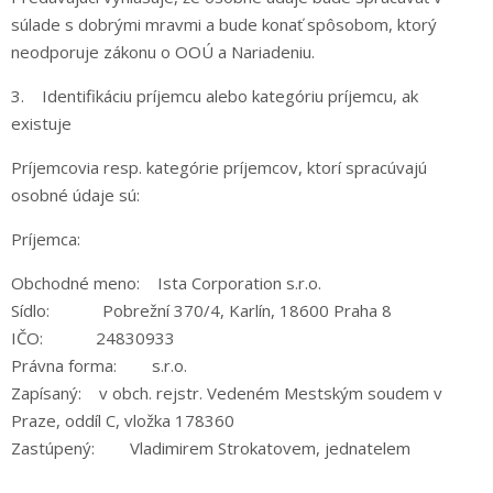
súlade s dobrými mravmi a bude konať spôsobom, ktorý
neodporuje zákonu o OOÚ a Nariadeniu.
3. Identifikáciu príjemcu alebo kategóriu príjemcu, ak
existuje
Príjemcovia resp. kategórie príjemcov, ktorí spracúvajú
osobné údaje sú:
Príjemca:
Obchodné meno: Ista Corporation s.r.o.
Sídlo: Pobrežní 370/4, Karlín, 18600 Praha 8
IČO: 24830933
Právna forma: s.r.o.
Zapísaný: v obch. rejstr. Vedeném Mestským soudem v
Praze, oddíl C, vložka 178360
Zastúpený: Vladimirem Strokatovem, jednatelem