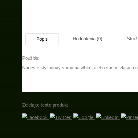
Hodnotenia (0)
Stráž
Popis
Použitie:
Naneste stylingový spray na vlhké, alebo suché vlasy a u
Zdielajte tento produkt