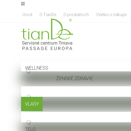
Úvod
O TianDe
O produktoch
Všetko o nákupe
WELLNESS
ŽENSKÉ ZDRAVIE
VLASY
TELO