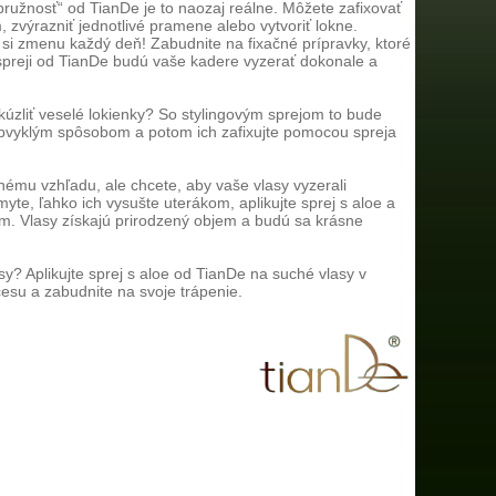
pružnosť“ od TianDe je to naozaj reálne. Môžete zafixovať
 zvýrazniť jednotlivé pramene alebo vytvoriť lokne.
 si zmenu každý deň! Zabudnite na fixačné prípravky, ktoré
spreji od TianDe budú vaše kadere vyzerať dokonale a
ykúzliť veselé lokienky? So stylingovým sprejom to bude
 obvyklým spôsobom a potom ich zafixujte pomocou spreja
ému vzhľadu, ale chcete, aby vaše vlasy vyzerali
te, ľahko ich vysušte uterákom, aplikujte sprej s aloe a
m. Vlasy získajú prirodzený objem a budú sa krásne
asy? Aplikujte sprej s aloe od TianDe na suché vlasy v
esu a zabudnite na svoje trápenie.