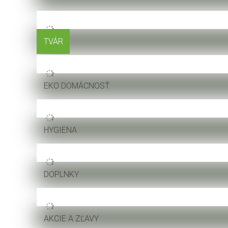
TVÁR
EKO DOMÁCNOSŤ
HYGIENA
DOPLNKY
AKCIE A ZĽAVY