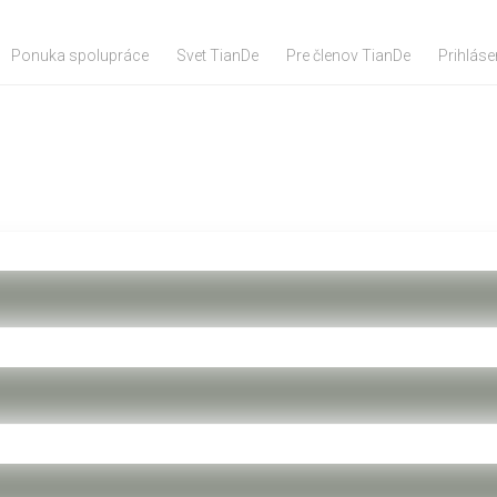
Ponuka spolupráce
Svet TianDe
Pre členov TianDe
Prihláse