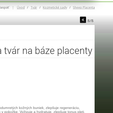
Naspäť
⋮
/
/
/
Úvod
Tvár
Kozmetické sady
Sheep Placenta
8/8
a tvár na báze placenty
 odumretých kožných buniek, zlepšuje regeneráciu,
v pokožke. Vyživuje a hydratuje, zlepšuje tonus pleti,