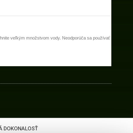
láchnite veľkým množstvom vody. Neodporúča sa používať
Á DOKONALOSŤ