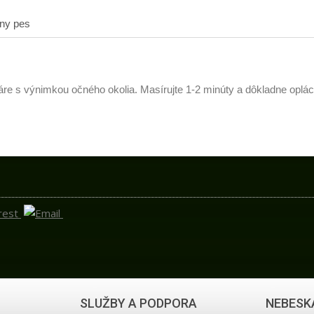
ny pes
áre s výnimkou očného okolia. Masírujte 1-2 minúty a dôkladne op
SLUŽBY A PODPORA
NEBESK