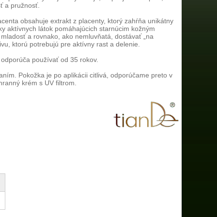
sť a pružnosť.
enta obsahuje extrakt z placenty, ktorý zahŕňa unikátny
cky aktívnych látok pomáhajúcich starnúcim kožným
mladosť a rovnako, ako nemluvňatá, dostávať „na
ivu, ktorú potrebujú pre aktívny rast a delenie.
 odporúča používať od 35 rokov.
ním. Pokožka je po aplikácii citlivá, odporúčame preto v
hranný krém s UV filtrom.