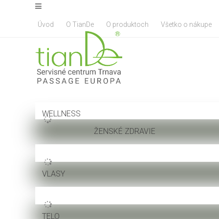
Úvod
O TianDe
O produktoch
Všetko o nákupe
WELLNESS
ŽENSKÉ ZDRAVIE
VLASY
TELO