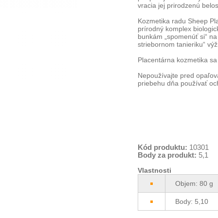
vracia jej prirodzenú belo
Kozmetika radu Sheep Plac
prírodný komplex biologi
bunkám „spomenúť si“ na 
striebornom tanieriku“ výž
Placentárna kozmetika sa
Nepoužívajte pred opaľova
priebehu dňa používať oc
Kód produktu:
10301
Body za produkt:
5,1
Vlastnosti
Objem: 80 g
Body: 5,10