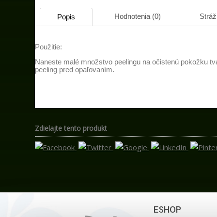
Hodnotenia (0)
Stráž
Popis
Použitie:
Naneste malé množstvo peelingu na očistenú pokožku tv
peeling pred opaľovaním.
Zdielajte tento produkt
ESHOP